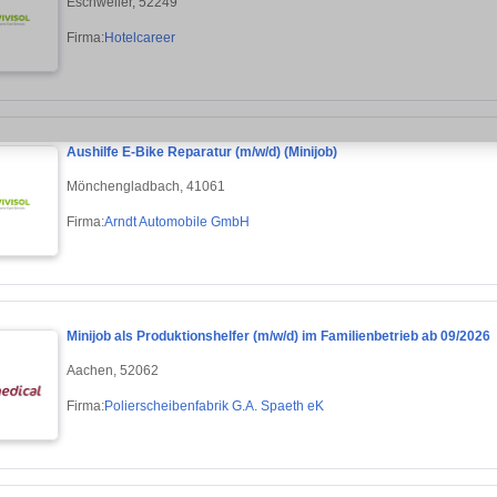
Eschweiler, 52249
Firma:
Hotelcareer
Aushilfe E-Bike Reparatur (m/w/d) (Minijob)
Mönchengladbach, 41061
Firma:
Arndt Automobile GmbH
Minijob als Produktionshelfer (m/w/d) im Familienbetrieb ab 09/2026
Aachen, 52062
Firma:
Polierscheibenfabrik G.A. Spaeth eK