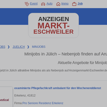
Event
Auto
Immo
Job
ANZEIGEN
MARKT-
ESCHWEILER
OBS
❯
JUELICH
❯
MINIJOBS
Minijobs in Jülich – Nebenjob finden auf A
Aktuelle Angebote für Minijob
jetzt in Jülich attraktive Minijobs als als Nebenjob auf Anzeigenmarkt-Eschweiler.
examinierte Pflegefachkraft ambulant für den Wochenenddienst
Erkelenz, 41812
Firma:
Pro Seniore Residenz Erkelenz