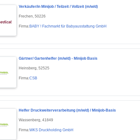
Verkäufer/in Minijob / Teilzeit / Vollzeit (m/w/d)
Frechen, 50226
Firma:
BABY ! Fachmarkt für Babyausstattung GmbH
Gärtner/ Gartenhelfer (m/w/d) - Minijob Basis
Heinsberg, 52525
Firma:
CSB
Helfer Druckweiterverarbeitung (m/w/d) / Minijob-Basis
Wassenberg, 41849
Firma:
WKS Druckholding GmbH