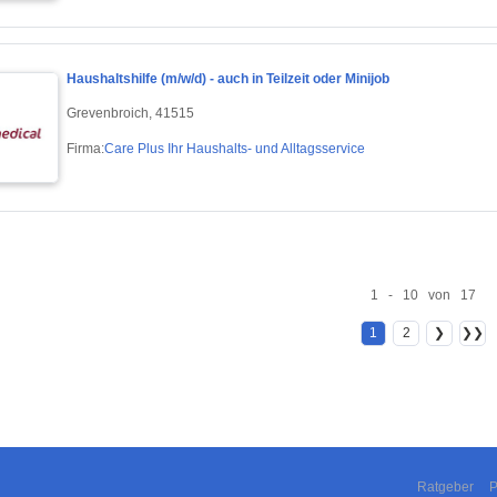
Haushaltshilfe (m/w/d) - auch in Teilzeit oder Minijob
Grevenbroich, 41515
Firma:
Care Plus Ihr Haushalts- und Alltagsservice
1 - 10 von 17
1
2
❯
❯❯
Ratgeber
P