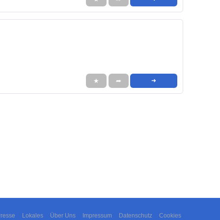
★
➦
➜
resse
Lokales
Über Uns
Impressum
Datenschutz
Cookies