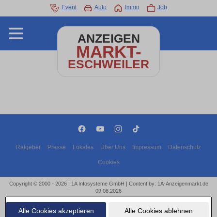
Event
Auto
Immo
Job
ANZEIGEN
MARKT-
ESCHWEILER
Ratgeber
Presse
Lokales
Über Uns
Impressum
Datenschutz
Cookies
Copyright © 2000 - 2026 | 1A Infosysteme GmbH | Content by: 1A-Anzeigenmarkt.de
09.08.2026
Alle Cookies akzeptieren
Alle Cookies ablehnen