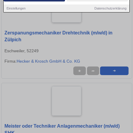
Einstellungen
Datenschutzerklärung
Zerspanungsmechaniker Drehtechnik (m/w/d) in
Zülpich
Eschweiler, 52249
Firma:
Hecker & Krosch GmbH & Co. KG
★
➦
➜
Meister oder Techniker Anlagenmechaniker (m/w/d)
SHK