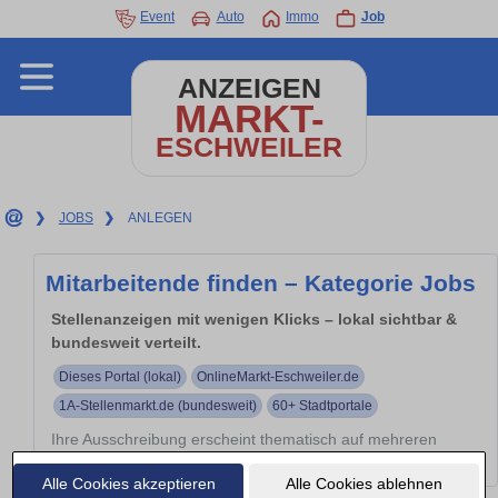
Event
Auto
Immo
Job
ANZEIGEN
MARKT-
ESCHWEILER
❯
JOBS
❯
ANLEGEN
Mitarbeitende finden – Kategorie Jobs
Stellenanzeigen mit wenigen Klicks – lokal sichtbar &
bundesweit verteilt.
Dieses Portal (lokal)
OnlineMarkt-Eschweiler.de
1A-Stellenmarkt.de (bundesweit)
60+ Stadtportale
Ihre Ausschreibung erscheint thematisch auf mehreren
Portalen – automatisch verteilt.
Alle Cookies akzeptieren
Alle Cookies ablehnen