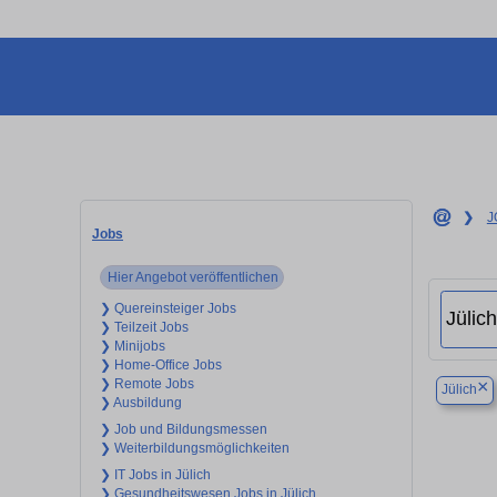
❯
J
Jobs
Hier Angebot veröffentlichen
❯ Quereinsteiger Jobs
❯ Teilzeit Jobs
❯ Minijobs
❯ Home-Office Jobs
❯ Remote Jobs
×
Jülich
❯ Ausbildung
❯ Job und Bildungsmessen
❯ Weiterbildungsmöglichkeiten
❯ IT Jobs in Jülich
❯ Gesundheitswesen Jobs in Jülich