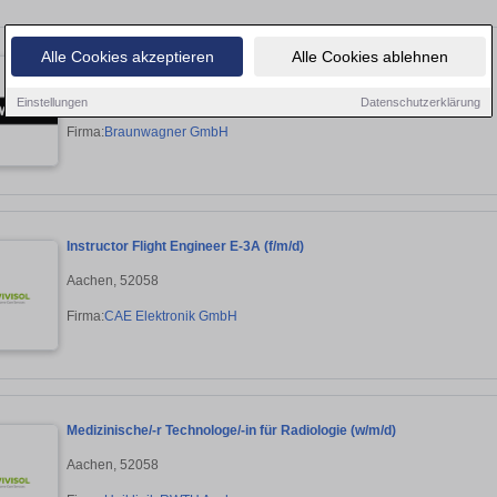
Alle Cookies akzeptieren
Alle Cookies ablehnen
PROJECT MANAGER/IN MESSEN / BRAND EXPERIENCE
Aachen, 52070
Einstellungen
Datenschutzerklärung
Firma:
Braunwagner GmbH
Instructor Flight Engineer E-3A (f/m/d)
Aachen, 52058
Firma:
CAE Elektronik GmbH
Medizinische/-r Technologe/-in für Radiologie (w/m/d)
Aachen, 52058