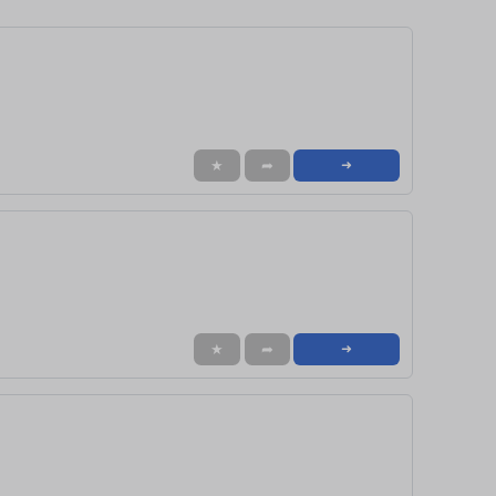
★
➦
➜
★
➦
➜