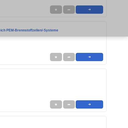
★
➦
➜
ereich PEM-Brennstoffzellen/-Systeme
★
➦
➜
★
➦
➜