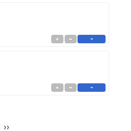
★
➦
➜
★
➦
➜
❯❯