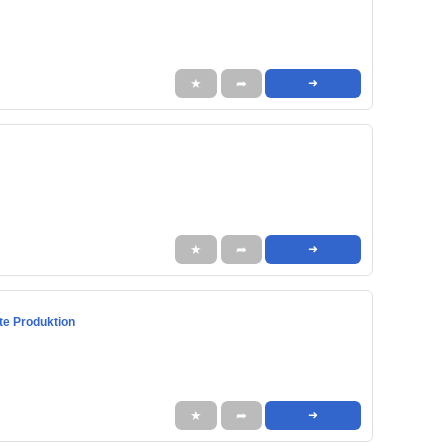
★
➦
➜
★
➦
➜
nte Produktion
★
➦
➜