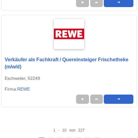
★
➦
➜
Verkäufer als Fachkraft / Quereinsteiger Frischetheke
(m/w/d)
Eschweiler, 52249
Firma:
REWE
★
➦
➜
1 - 10 von 227