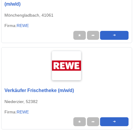
(m/w/d)
Mönchengladbach, 41061
Firma:
REWE
★
➦
➜
Verkäufer Frischetheke (m/w/d)
Niederzier, 52382
Firma:
REWE
★
➦
➜