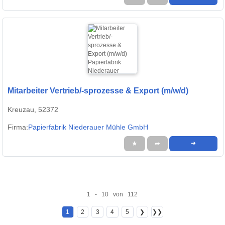
Mitarbeiter Vertrieb/-sprozesse & Export (m/w/d)
Kreuzau, 52372
Firma:
Papierfabrik Niederauer Mühle GmbH
★
➦
➜
1 - 10 von 112
1
2
3
4
5
❯
❯❯