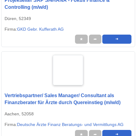
Projektleiter SAP S/4HANA - Fokus Finance &
Controlling (m/w/d)
Düren, 52349
Firma:
GKD Gebr. Kufferath AG
★
➦
➜
Vertriebspartner/ Sales Manager/ Consultant als
Finanzberater für Ärzte durch Quereinstieg (m/w/d)
Aachen, 52058
Firma:
Deutsche Ärzte Finanz Beratungs- und Vermittlungs AG
★
➦
➜