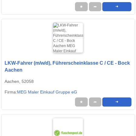
★
➦
➜
LKW-Fahrer (m/w/d), Führerscheinklasse C / CE - Bock
Aachen
Aachen, 52058
Firma:
MEG Maler Einkauf Gruppe eG
★
➦
➜