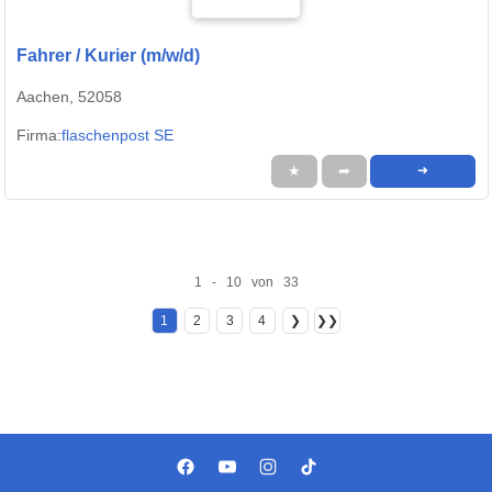
Fahrer / Kurier (m/w/d)
Aachen, 52058
Firma:
flaschenpost SE
★
➦
➜
1 - 10 von 33
1
2
3
4
❯
❯❯