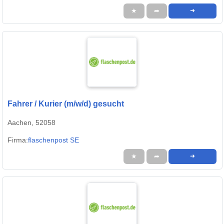
★
➦
➜
Fahrer / Kurier (m/w/d) gesucht
Aachen, 52058
Firma:
flaschenpost SE
★
➦
➜