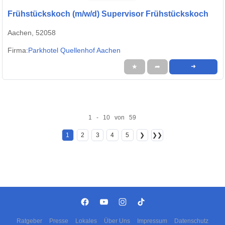
Frühstückskoch (m/w/d) Supervisor Frühstückskoch
Aachen, 52058
Firma:
Parkhotel Quellenhof Aachen
★
➦
➜
1 - 10 von 59
1
2
3
4
5
❯
❯❯
Ratgeber
Presse
Lokales
Über Uns
Impressum
Datenschutz