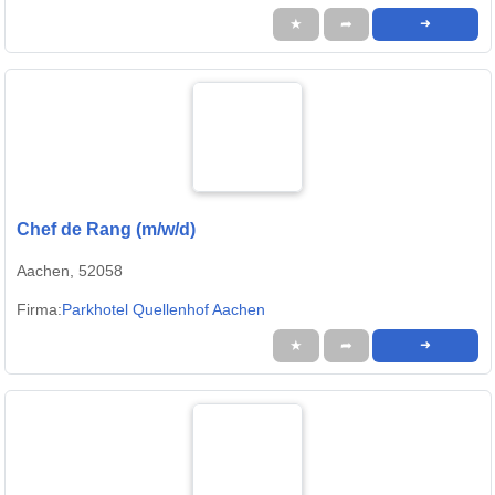
★
➦
➜
Chef de Rang (m/w/d)
Aachen, 52058
Firma:
Parkhotel Quellenhof Aachen
★
➦
➜