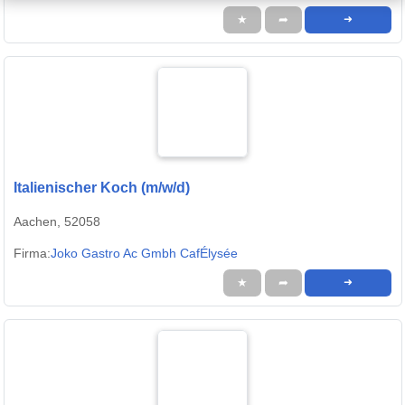
★
➦
➜
Italienischer Koch (m/w/d)
Aachen, 52058
Firma:
Joko Gastro Ac Gmbh CafÉlysée
★
➦
➜