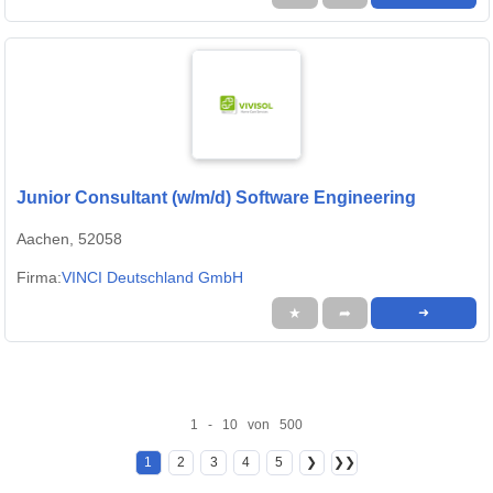
Junior Consultant (w/m/d) Software Engineering
Aachen, 52058
Firma:
VINCI Deutschland GmbH
★
➦
➜
1 - 10 von 500
1
2
3
4
5
❯
❯❯