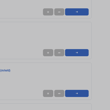
★
➦
➜
★
➦
➜
 (m/w/d)
★
➦
➜