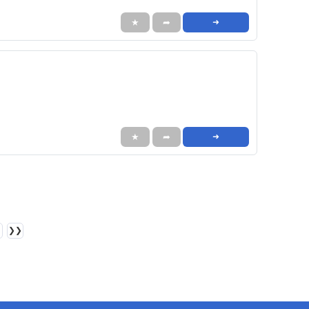
★
➦
➜
★
➦
➜
❯❯