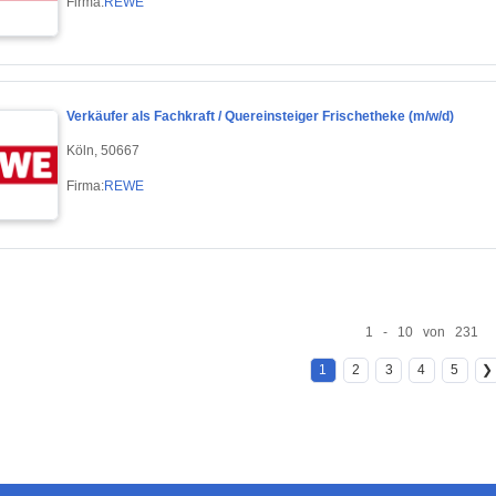
Firma:
REWE
Verkäufer als Fachkraft / Quereinsteiger Frischetheke (m/w/d)
Köln, 50667
Firma:
REWE
1 - 10 von 231
1
2
3
4
5
❯