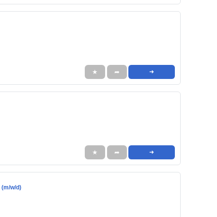
★
➦
➜
★
➦
➜
 (m/w/d)