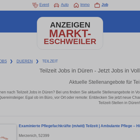
Event
Auto
Immo
Job
ANZEIGEN
MARKT-
ESCHWEILER
OBS
❯
DUEREN
❯
TEILZEIT
Teilzeit Jobs in Düren - Jetzt Jobs in Vol
Aktuelle Stellenangebote für Tei
hen nach Teilzeit Jobs in Düren? Bei uns finden Sie aktuelle Stellenangebote in Vollz
Quereinsteiger. Egal ob im Büro, vor Ort oder remote: Entdecken Sie jetzt neue Ch
Teilzeit-Stellen in Düren!
Examinierte Pflegefachkräfte (m/w/d) Teilzeit | Ambulante Pflege – H
Merzenich, 52399