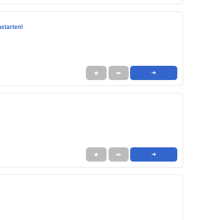
hstarten!
★
➦
➜
★
➦
➜