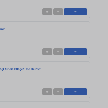
★
➦
➜
 mit!
★
➦
➜
lägt für die Pflege! Und Deins?
★
➦
➜