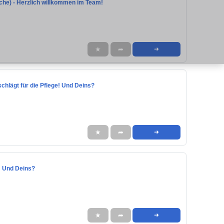
oche) - Herzlich willkommen im Team!
★
➦
➜
schlägt für die Pflege! Und Deins?
★
➦
➜
e! Und Deins?
★
➦
➜