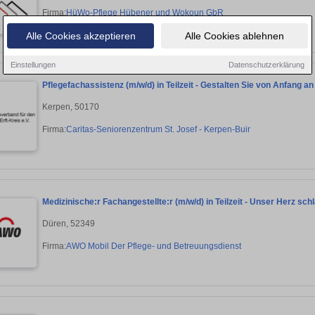
Firma:
HüWo-Pflege Hübener und Wokoun GbR
Alle Cookies akzeptieren
Alle Cookies ablehnen
Einstellungen
Datenschutzerklärung
Pflegefachassistenz (m/w/d) in Teilzeit - Gestalten Sie von Anfang an
Kerpen, 50170
Firma:
Caritas-Seniorenzentrum St. Josef - Kerpen-Buir
Medizinische:r Fachangestellte:r (m/w/d) in Teilzeit - Unser Herz sch
Düren, 52349
Firma:
AWO Mobil Der Pflege- und Betreuungsdienst