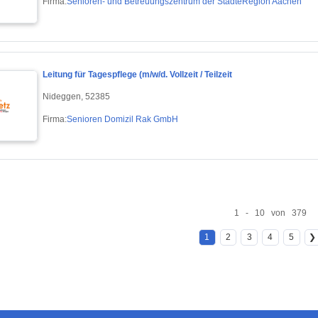
Firma:
Senioren- und Betreuungszentrum der StädteRegion Aachen
Leitung für Tagespflege (m/w/d. Vollzeit / Teilzeit
Nideggen, 52385
Firma:
Senioren Domizil Rak GmbH
1 - 10 von 379
1
2
3
4
5
❯