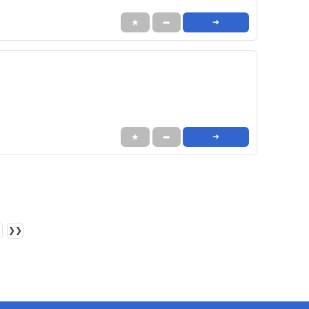
★
➦
➜
★
➦
➜
❯❯