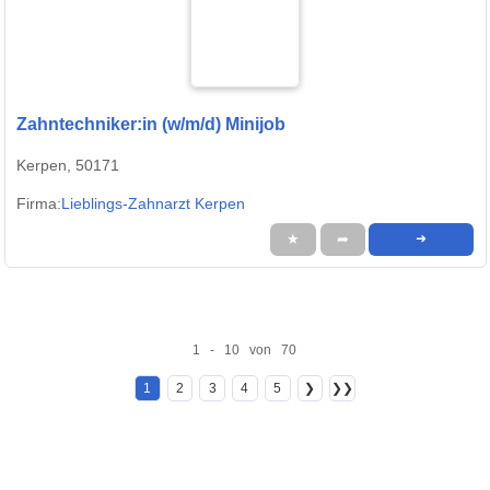
Zahntechniker:in (w/m/d) Minijob
Kerpen, 50171
Firma:
Lieblings-Zahnarzt Kerpen
★
➦
➜
1 - 10 von 70
1
2
3
4
5
❯
❯❯