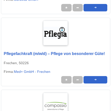
★
➦
➜
Pflegefachkraft (m/w/d) – Pflege von besonderer Güte!
Frechen, 50226
Firma:
Med+ GmbH - Frechen
★
➦
➜