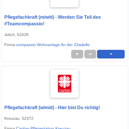
Pflegefachkraft (m/w/d) - Werden Sie Teil des
#Teamcompassio!
Jülich, 52428
Firma:
compassio Wohnanlage An der Zitadelle
★
➦
➜
Pflegefachkraft (w/m/d) - Hier bist Du richtig!
Kreuzau, 52372
Firma:
Caritas-Pflegestation Kreuzau