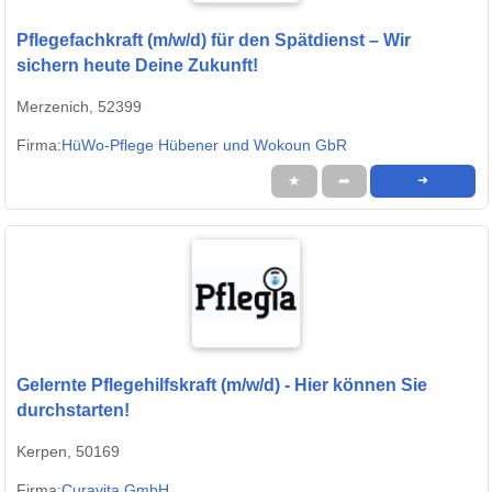
Pflegefachkraft (m/w/d) für den Spätdienst – Wir
sichern heute Deine Zukunft!
Merzenich, 52399
Firma:
HüWo-Pflege Hübener und Wokoun GbR
★
➦
➜
Gelernte Pflegehilfskraft (m/w/d) - Hier können Sie
durchstarten!
Kerpen, 50169
Firma:
Curavita GmbH