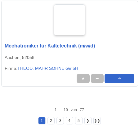
Mechatroniker für Kältetechnik (m/w/d)
Aachen, 52058
Firma:
THEOD. MAHR SÖHNE GmbH
★
➦
➜
1 - 10 von 77
1
2
3
4
5
❯
❯❯