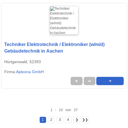
Techniker Elektrotechnik / Elektroniker (w/m/d)
Gebäudetechnik in Aachen
Hürtgenwald, 52393
Firma:
Apleona GmbH
★
➦
➜
1 - 10 von 37
1
2
3
4
❯
❯❯