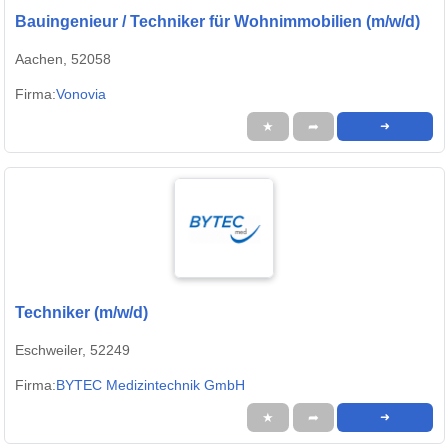
Bauingenieur / Techniker für Wohnimmobilien (m/w/d)
Aachen, 52058
Firma:
Vonovia
★
➦
➜
Techniker (m/w/d)
Eschweiler, 52249
Firma:
BYTEC Medizintechnik GmbH
★
➦
➜