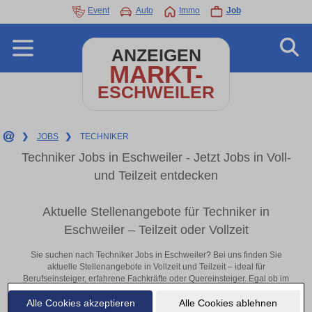
Event
Auto
Immo
Job
ANZEIGEN
MARKT-
ESCHWEILER
❯
JOBS
❯
TECHNIKER
Techniker Jobs in Eschweiler - Jetzt Jobs in Voll-
und Teilzeit entdecken
Aktuelle Stellenangebote für Techniker in
Eschweiler – Teilzeit oder Vollzeit
Sie suchen nach Techniker Jobs in Eschweiler? Bei uns finden Sie
aktuelle Stellenangebote in Vollzeit und Teilzeit – ideal für
Berufseinsteiger, erfahrene Fachkräfte oder Quereinsteiger. Egal ob im
Büro, vor Ort oder remote: Entdecken Sie jetzt neue Chancen in Ihrer
Alle Cookies akzeptieren
Alle Cookies ablehnen
Region und bewerben Sie sich direkt auf passende Techniker-Stellen in