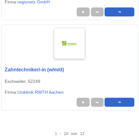
Firma:
regionetz GmbH
★
➦
➜
Zahntechniker/-in (w/m/d)
Eschweiler, 52249
Firma:
Uniklinik RWTH Aachen
★
➦
➜
1 - 10 von 12