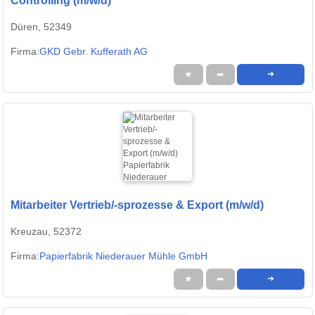
Controlling (m/w/d)
Düren, 52349
Firma:
GKD Gebr. Kufferath AG
★
➦
➜
Mitarbeiter Vertrieb/-sprozesse & Export (m/w/d)
Kreuzau, 52372
Firma:
Papierfabrik Niederauer Mühle GmbH
★
➦
➜