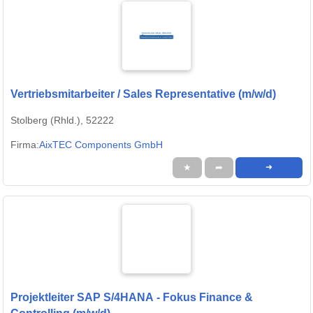
Vertriebsmitarbeiter / Sales Representative (m/w/d)
Stolberg (Rhld.), 52222
Firma:
AixTEC Components GmbH
★
➦
➜
Projektleiter SAP S/4HANA - Fokus Finance &