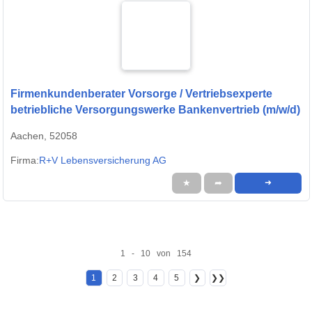
Firmenkundenberater Vorsorge / Vertriebsexperte
betriebliche Versorgungswerke Bankenvertrieb (m/w/d)
Aachen, 52058
Firma:
R+V Lebensversicherung AG
★
➦
➜
1 - 10 von 154
1
2
3
4
5
❯
❯❯