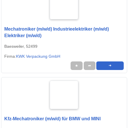
Mechatroniker (m/w/d) Industrieelektriker (m/w/d)
Elektriker (m/w/d)
Baesweiler, 52499
Firma:
KWK Verpackung GmbH
★
➦
➜
Kfz-Mechatroniker (m/w/d) für BMW und MINI