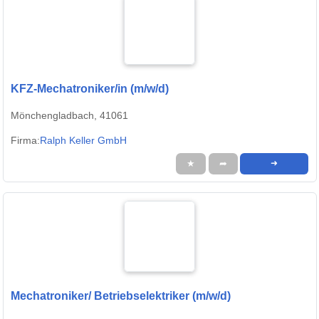
KFZ-Mechatroniker/in (m/w/d)
Mönchengladbach, 41061
Firma:
Ralph Keller GmbH
★
➦
➜
Mechatroniker/ Betriebselektriker (m/w/d)