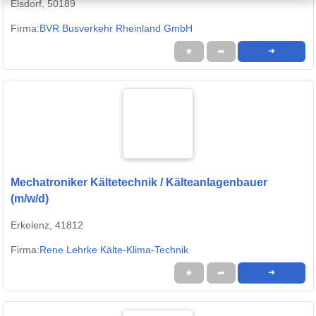
Elsdorf, 50189
Firma:
BVR Busverkehr Rheinland GmbH
★
➦
➜
Mechatroniker Kältetechnik / Kälteanlagenbauer
(m/w/d)
Erkelenz, 41812
Firma:
Rene Lehrke Kälte-Klima-Technik
★
➦
➜