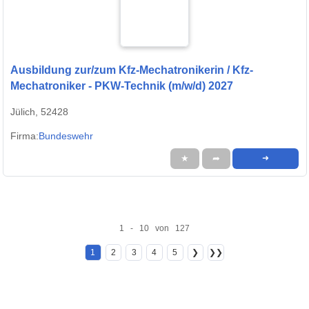
Ausbildung zur/zum Kfz-Mechatronikerin / Kfz-
Mechatroniker - PKW-Technik (m/w/d) 2027
Jülich, 52428
Firma:
Bundeswehr
★
➦
➜
1 - 10 von 127
1
2
3
4
5
❯
❯❯