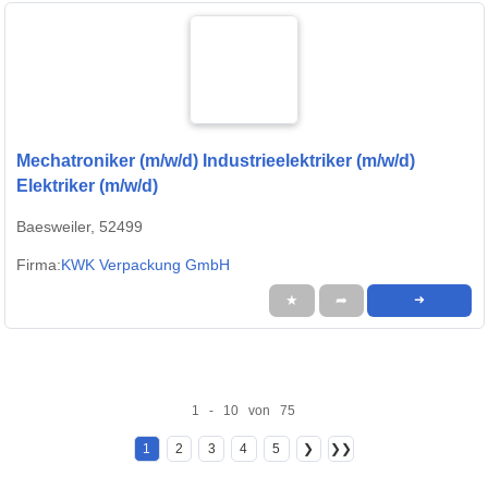
Mechatroniker (m/w/d) Industrieelektriker (m/w/d)
Elektriker (m/w/d)
Baesweiler, 52499
Firma:
KWK Verpackung GmbH
★
➦
➜
1 - 10 von 75
1
2
3
4
5
❯
❯❯