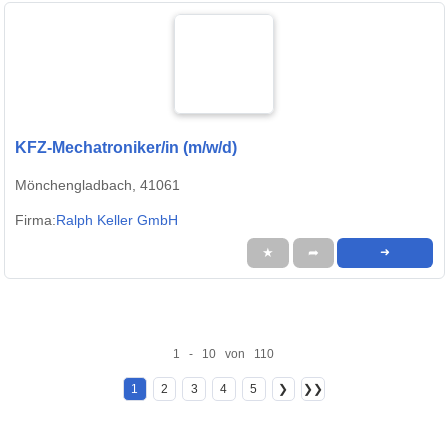
KFZ-Mechatroniker/in (m/w/d)
Mönchengladbach, 41061
Firma:
Ralph Keller GmbH
★
➦
➜
1 - 10 von 110
1
2
3
4
5
❯
❯❯