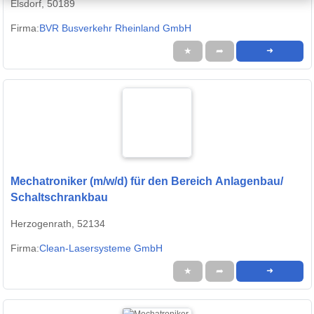
Elsdorf, 50189
Firma:
BVR Busverkehr Rheinland GmbH
★
➦
➜
Mechatroniker (m/w/d) für den Bereich Anlagenbau/
Schaltschrankbau
Herzogenrath, 52134
Firma:
Clean-Lasersysteme GmbH
★
➦
➜