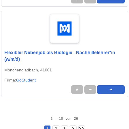
Flexibler Nebenjob als Biologie - Nachhilfelehrer*in
(w/m/d)
Mönchengladbach, 41061
Firma:
GoStudent
★
➦
➜
1 - 10 von 26
1
2
3
❯
❯❯