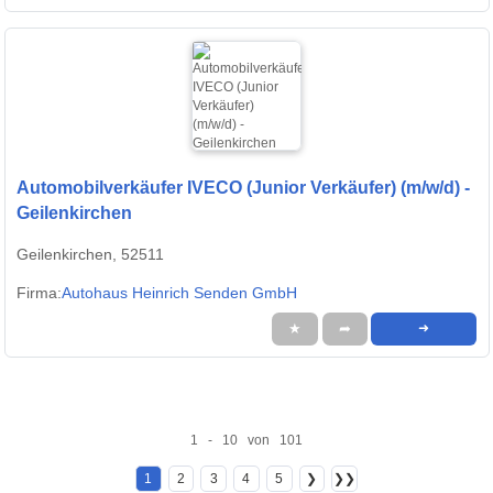
Automobilverkäufer IVECO (Junior Verkäufer) (m/w/d) -
Geilenkirchen
Geilenkirchen, 52511
Firma:
Autohaus Heinrich Senden GmbH
★
➦
➜
1 - 10 von 101
1
2
3
4
5
❯
❯❯