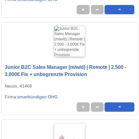
★
➦
➜
Junior B2C Sales Manager (m/w/d) | Remote | 2.500 -
3.000€ Fix + unbegrenzte Provision
Neuss, 41468
Firma:
smartkündigen OHG
★
➦
➜