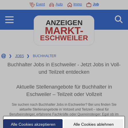
Event
Auto
Immo
Job
ANZEIGEN
MARKT-
ESCHWEILER
❯
JOBS
❯
BUCHHALTER
Buchhalter Jobs in Eschweiler - Jetzt Jobs in Voll-
und Teilzeit entdecken
Aktuelle Stellenangebote für Buchhalter in
Eschweiler – Teilzeit oder Vollzeit
Sie suchen nach Buchhalter Jobs in Eschweiler? Bei uns finden Sie
aktuelle Stellenangebote in Vollzeit und Teilzeit – ideal für
Berufseinsteiger, erfahrene Fachkräfte oder Quereinsteiger. Egal ob im
Büro, vor Ort oder remote: Entdecken Sie jetzt neue Chancen in Ihrer
Alle Cookies akzeptieren
Alle Cookies ablehnen
Region und bewerben Sie sich direkt auf passende Buchhalter-Stellen