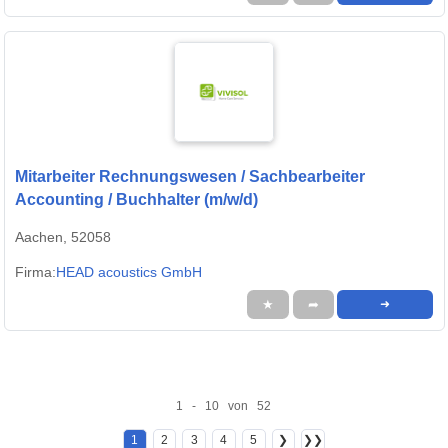
Mitarbeiter Rechnungswesen / Sachbearbeiter
Accounting / Buchhalter (m/w/d)
Aachen, 52058
Firma:
HEAD acoustics GmbH
★
➦
➜
1 - 10 von 52
1
2
3
4
5
❯
❯❯