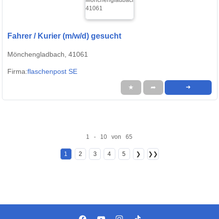
Fahrer / Kurier (m/w/d) gesucht
Mönchengladbach, 41061
Firma:
flaschenpost SE
★
➦
➜
1 - 10 von 65
1
2
3
4
5
❯
❯❯