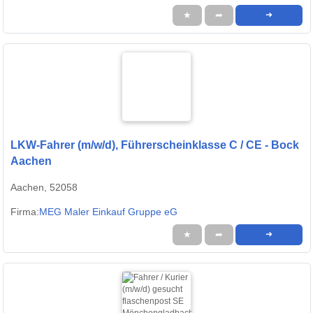
★
➦
➜
LKW-Fahrer (m/w/d), Führerscheinklasse C / CE - Bock
Aachen
Aachen, 52058
Firma:
MEG Maler Einkauf Gruppe eG
★
➦
➜