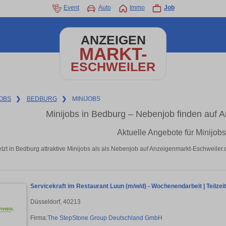
Event
Auto
Immo
Job
ANZEIGEN
MARKT-
ESCHWEILER
OBS
❯
BEDBURG
❯
MINIJOBS
Minijobs in Bedburg – Nebenjob finden auf 
Aktuelle Angebote für Minijob
etzt in Bedburg attraktive Minijobs als als Nebenjob auf Anzeigenmarkt-Eschweiler
Servicekraft im Restaurant Luun (m/w/d) - Wochenendarbeit | Teilzei
Düsseldorf, 40213
Firma:
The StepStone Group Deutschland GmbH