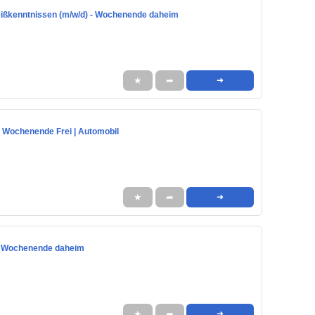
eißkenntnissen (m/w/d) - Wochenende daheim
★
➦
➜
i | Wochenende Frei | Automobil
★
➦
➜
r, Wochenende daheim
★
➦
➜