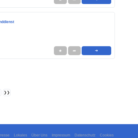
nddienst
★
➦
➜
❯❯
resse
Lokales
Über Uns
Impressum
Datenschutz
Cookies