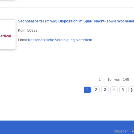
Sachbearbeiter (m/w/d) Disposition im Spät-, Nacht- sowie Wochene
Köln, 50829
Firma:
Kassenärztliche Vereinigung Nordrhein
1 - 10 von 149
1
2
3
4
5
❯
Ratgeber
P