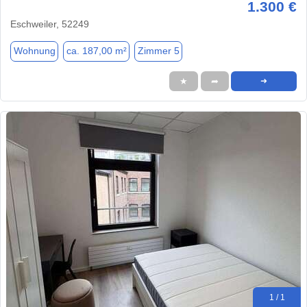
1.300 €
Eschweiler, 52249
Wohnung
ca. 187,00 m²
Zimmer 5
★
➦
➜
1 / 1