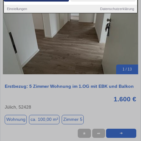
Einstellungen
Datenschutzerklärung
1 / 13
Erstbezug: 5 Zimmer Wohnung im 1.OG mit EBK und Balkon
1.600 €
Jülich, 52428
Wohnung
ca. 100,00 m²
Zimmer 5
★
➦
➜