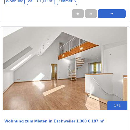
Wohnung
ca. 101,00 m²
Zimmer 5
★
➦
➜
1 / 1
Wohnung zum Mieten in Eschweiler 1.300 € 187 m²