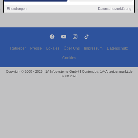
bald wieder vorbei!
Einstellungen
Datenschutzerklärung
Ratgeber
Presse
Lokales
Über Uns
Impressum
Datenschutz
Cookies
Copyright © 2000 - 2026 | 1A Infosysteme GmbH | Content by: 1A-Anzeigenmarkt.de
07.08.2026