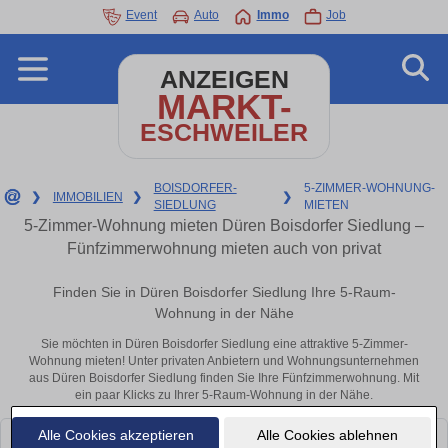
Event
Auto
Immo
Job
ANZEIGEN
MARKT-
ESCHWEILER
BOISDORFER-
5-ZIMMER-WOHNUNG-
❯
IMMOBILIEN
❯
❯
SIEDLUNG
MIETEN
5-Zimmer-Wohnung mieten Düren Boisdorfer Siedlung –
Fünfzimmerwohnung mieten auch von privat
Finden Sie in Düren Boisdorfer Siedlung Ihre 5-Raum-
Wohnung in der Nähe
Sie möchten in Düren Boisdorfer Siedlung eine attraktive 5-Zimmer-
Wohnung mieten! Unter privaten Anbietern und Wohnungsunternehmen
aus Düren Boisdorfer Siedlung finden Sie Ihre Fünfzimmerwohnung. Mit
ein paar Klicks zu Ihrer 5-Raum-Wohnung in der Nähe.
Alle Cookies akzeptieren
Alle Cookies ablehnen
Leider konnten wir derzeit keine passenden Objekte finden. Schauen Sie