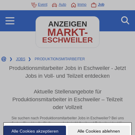
Event
Auto
Immo
Job
ANZEIGEN
MARKT-
ESCHWEILER
❯
JOBS
❯
PRODUKTIONSMITARBEITER
Produktionsmitarbeiter Jobs in Eschweiler - Jetzt
Jobs in Voll- und Teilzeit entdecken
Aktuelle Stellenangebote für
Produktionsmitarbeiter in Eschweiler – Teilzeit
oder Vollzeit
Sie suchen nach Produktionsmitarbeiter Jobs in Eschweiler? Bei uns
finden Sie aktuelle Stellenangebote in Vollzeit und Teilzeit – ideal für
Berufseinsteiger, erfahrene Fachkräfte oder Quereinsteiger. Egal ob im
Alle Cookies akzeptieren
Alle Cookies ablehnen
Büro, vor Ort oder remote: Entdecken Sie jetzt neue Chancen in Ihrer