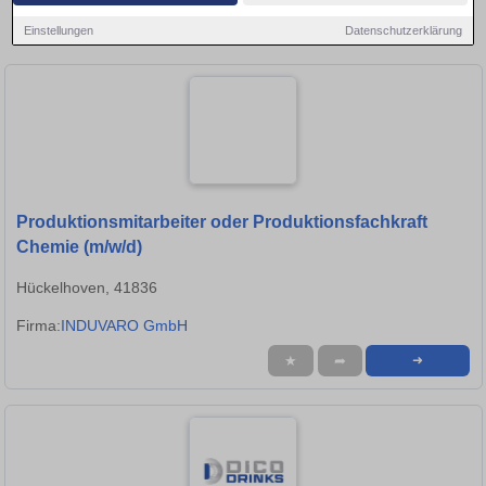
Region und bewerben Sie sich direkt auf passende
Einstellungen
Datenschutzerklärung
Produktionsmitarbeiter-Stellen in Eschweiler!
Produktionsmitarbeiter oder Produktionsfachkraft
Chemie (m/w/d)
Hückelhoven, 41836
Firma:
INDUVARO GmbH
★
➦
➜