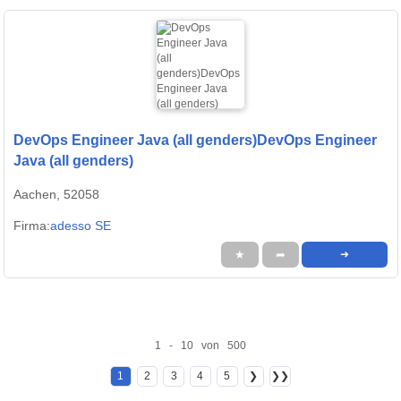
DevOps Engineer Java (all genders)DevOps Engineer
Java (all genders)
Aachen, 52058
Firma:
adesso SE
★
➦
➜
1 - 10 von 500
1
2
3
4
5
❯
❯❯