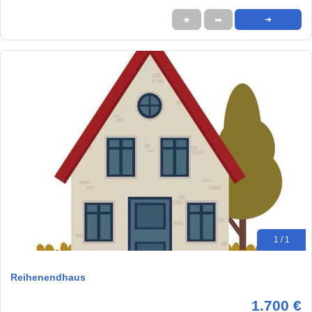
★
➦
➜
1 / 1
Reihenendhaus
1.700 €