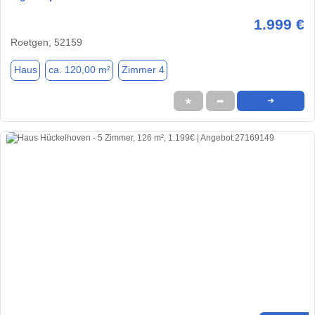
1.999 €
Roetgen, 52159
Haus
ca. 120,00 m²
Zimmer 4
★
➦
➜