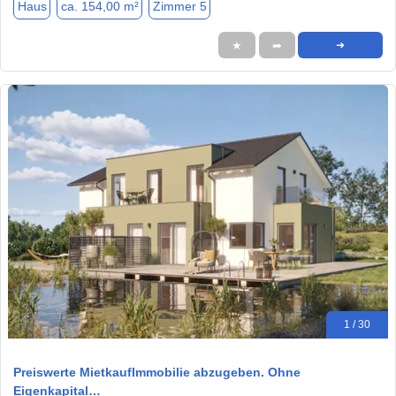
Haus
ca. 154,00 m²
Zimmer 5
★
➦
➜
1 / 30
Preiswerte MietkaufImmobilie abzugeben. Ohne
Eigenkapital…