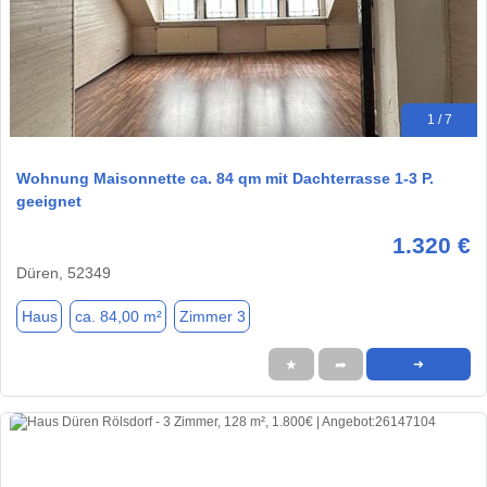
1 / 7
Wohnung Maisonnette ca. 84 qm mit Dachterrasse 1-3 P.
geeignet
1.320 €
Düren, 52349
Haus
ca. 84,00 m²
Zimmer 3
★
➦
➜