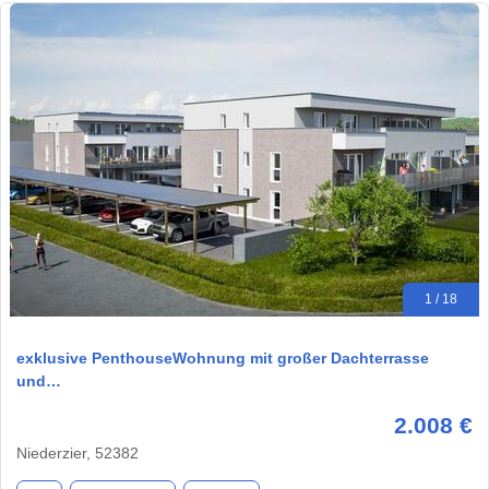
1 / 18
exklusive PenthouseWohnung mit großer Dachterrasse
und…
2.008 €
Niederzier, 52382