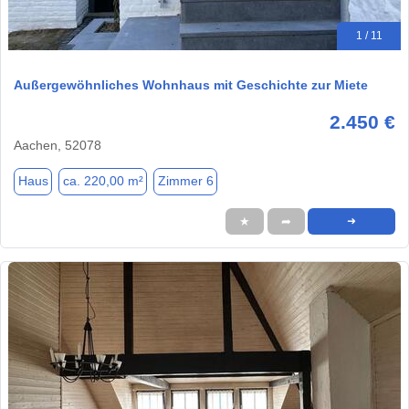
1 / 11
Außergewöhnliches Wohnhaus mit Geschichte zur Miete
2.450 €
Aachen, 52078
Haus
ca. 220,00 m²
Zimmer 6
★
➦
➜