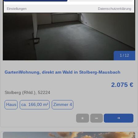
Einstellungen
Datenschutzerklärung
1 / 12
GartenWohnung, direkt am Wald in Stolberg-Mausbach
2.075 €
Stolberg (Rhld.), 52224
Haus
ca. 166,00 m²
Zimmer 4
★
➦
➜