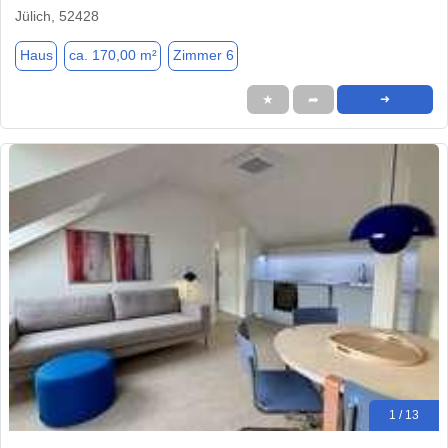
Jülich, 52428
Haus
ca. 170,00 m²
Zimmer 6
★
➦
➜
1 / 13