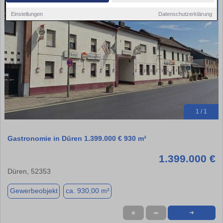
Einstellungen
Datenschutzerklärung
1 / 1
Gastronomie in Düren 1.399.000 € 930 m²
1.399.000 €
Düren, 52353
Gewerbeobjekt
ca. 930,00 m²
★
➦
➜