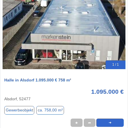
1 / 1
Halle in Alsdorf 1.095.000 € 758 m²
1.095.000 €
Alsdorf, 52477
Gewerbeobjekt
ca. 758,00 m²
★
➦
➜