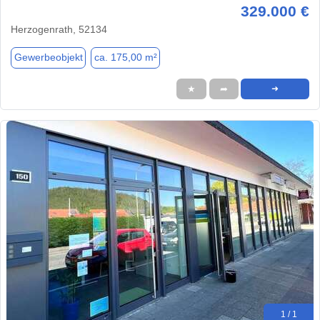
329.000 €
Herzogenrath, 52134
Gewerbeobjekt
ca. 175,00 m²
★
➦
➜
1 / 1