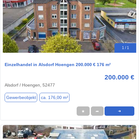
1 / 1
Einzelhandel in Alsdorf Hoengen 200.000 € 176 m²
200.000 €
Alsdorf / Hoengen, 52477
Gewerbeobjekt
ca. 176,00 m²
★
➦
➜