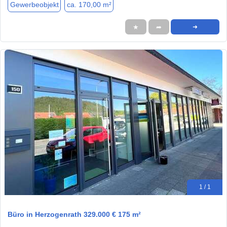
Gewerbeobjekt
ca. 170,00 m²
★
➦
➜
1 / 1
Büro in Herzogenrath 329.000 € 175 m²