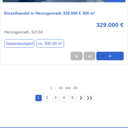
Einzelhandel in Herzogenrath 329.000 € 300 m²
329.000 €
Herzogenrath, 52134
Gewerbeobjekt
ca. 300,00 m²
★
➦
➜
1 - 10 von 43
1
2
3
4
5
❯
❯❯