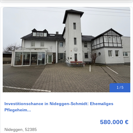
1 / 5
Investitionschance in Nideggen-Schmidt: Ehemaliges
Pflegeheim…
580.000 €
Nideggen, 52385