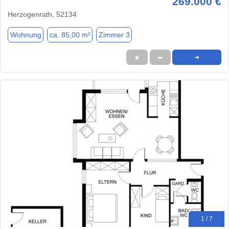
269.000 €
Herzogenrath, 52134
Wohnung
ca. 85,00 m²
Zimmer 3
★
➦
➜
1 / 7