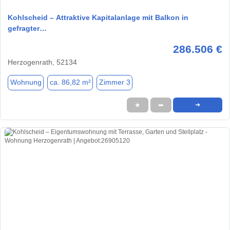
Kohlscheid – Attraktive Kapitalanlage mit Balkon in
gefragter…
286.506 €
Herzogenrath, 52134
Wohnung
ca. 86,82 m²
Zimmer 3
★
➦
➜