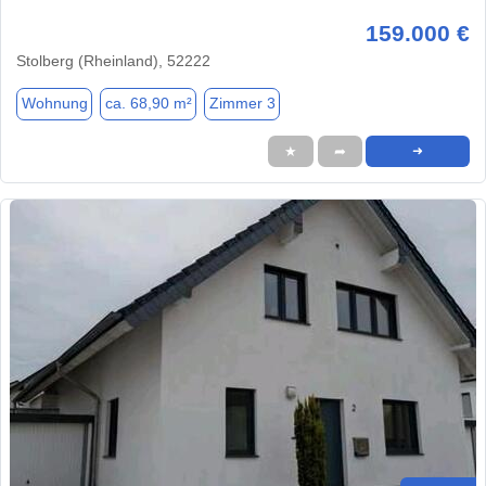
159.000 €
Stolberg (Rheinland), 52222
Wohnung
ca. 68,90 m²
Zimmer 3
★
➦
➜