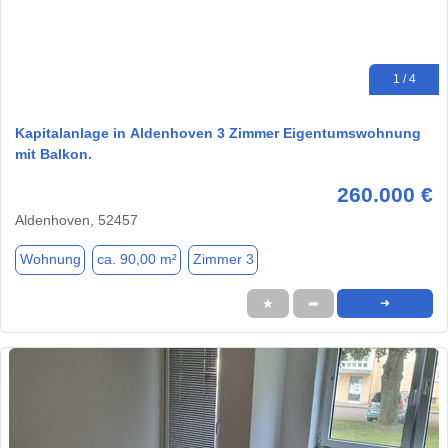
1 / 4
Kapitalanlage in Aldenhoven 3 Zimmer Eigentumswohnung
mit Balkon.
260.000 €
Aldenhoven, 52457
Wohnung
ca. 90,00 m²
Zimmer 3
★
➦
➜