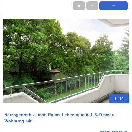
★
➦
➜
1 / 16
Herzogenrath - Licht. Raum. Lebensqualität. 3-Zimmer-
Wohnung mit…