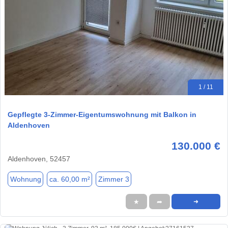
1 / 11
Gepflegte 3-Zimmer-Eigentumswohnung mit Balkon in
Aldenhoven
130.000 €
Aldenhoven, 52457
Wohnung
ca. 60,00 m²
Zimmer 3
★
➦
➜