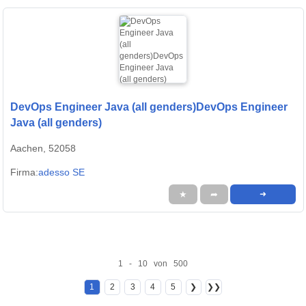
DevOps Engineer Java (all genders)DevOps Engineer
Java (all genders)
Aachen, 52058
Firma:
adesso SE
★
➦
➜
1 - 10 von 500
1
2
3
4
5
❯
❯❯