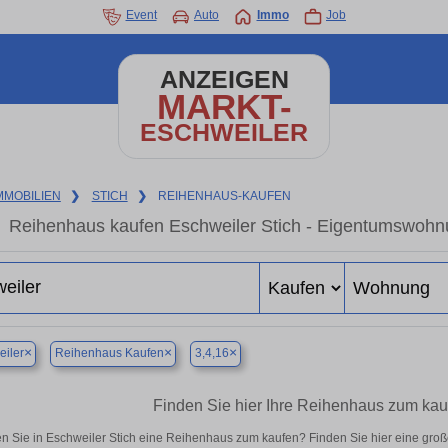
Event
Auto
Immo
Job
ANZEIGEN
MARKT-
ESCHWEILER
MMOBILIEN
❯
STICH
❯
REIHENHAUS-KAUFEN
Reihenhaus kaufen Eschweiler Stich - Eigentumswohnu
×
×
×
iler
Reihenhaus Kaufen
3,4,16
Finden Sie hier Ihre Reihenhaus zum kauf
n Sie in Eschweiler Stich eine Reihenhaus zum kaufen? Finden Sie hier eine gro