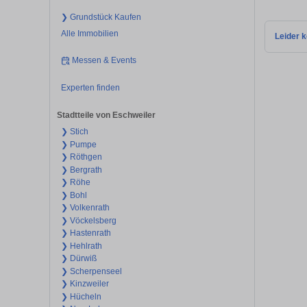
❯ Grundstück Kaufen
Alle Immobilien
Leider k
Messen & Events
Experten finden
Stadtteile von Eschweiler
❯ Stich
❯ Pumpe
❯ Röthgen
❯ Bergrath
❯ Röhe
❯ Bohl
❯ Volkenrath
❯ Vöckelsberg
❯ Hastenrath
❯ Hehlrath
❯ Dürwiß
❯ Scherpenseel
❯ Kinzweiler
❯ Hücheln