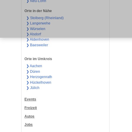
❯ Neu-Lohn
Orte in der Nähe
❯ Stolberg (Rheinland)
❯ Langerwehe
❯ Würselen
❯ Alsdorf
❯ Aldenhoven
❯ Baesweiler
Orte im Umkreis
❯ Aachen
❯ Düren
❯ Herzogenrath
❯ Hückelhoven
❯ Jülich
Events
Freizeit
Autos
Jobs