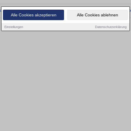
onnten wir derzeit keine passenden Objekte finden. Schauen Sie bald wieder vo
Alle Cookies akzeptieren
Alle Cookies ablehnen
Einstellungen
Datenschutzerklärung