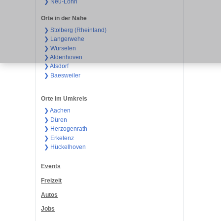
❯ Neu-Lohn
Orte in der Nähe
❯ Stolberg (Rheinland)
❯ Langerwehe
❯ Würselen
❯ Aldenhoven
❯ Alsdorf
❯ Baesweiler
Orte im Umkreis
❯ Aachen
❯ Düren
❯ Herzogenrath
❯ Erkelenz
❯ Hückelhoven
Events
Freizeit
Autos
Jobs