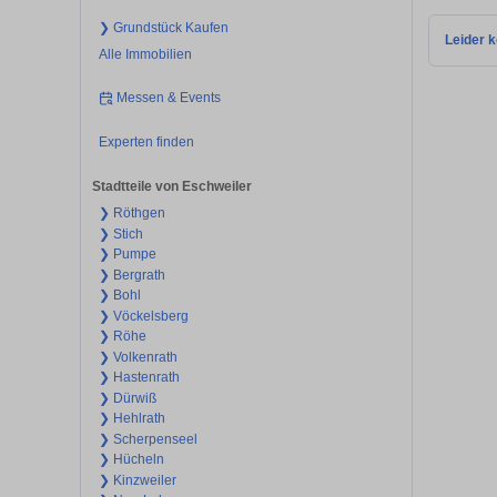
❯ Grundstück Kaufen
Leider k
Alle Immobilien
Messen & Events
Experten finden
Stadtteile von Eschweiler
❯ Röthgen
❯ Stich
❯ Pumpe
❯ Bergrath
❯ Bohl
❯ Vöckelsberg
❯ Röhe
❯ Volkenrath
❯ Hastenrath
❯ Dürwiß
❯ Hehlrath
❯ Scherpenseel
❯ Hücheln
❯ Kinzweiler