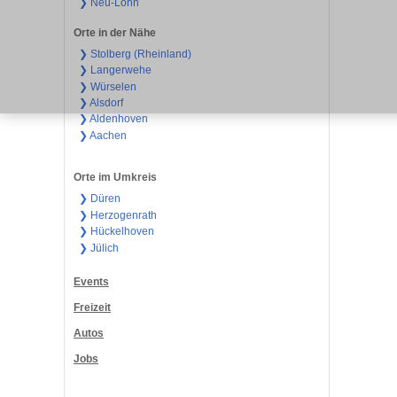
❯ Neu-Lohn
Orte in der Nähe
❯ Stolberg (Rheinland)
❯ Langerwehe
❯ Würselen
❯ Alsdorf
❯ Aldenhoven
❯ Aachen
Orte im Umkreis
❯ Düren
❯ Herzogenrath
❯ Hückelhoven
❯ Jülich
Events
Freizeit
Autos
Jobs