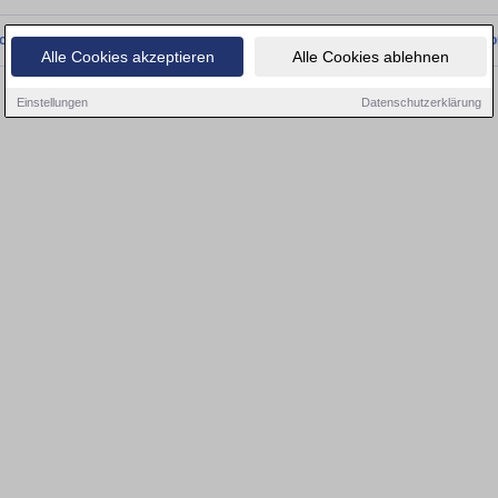
onnten wir derzeit keine passenden Objekte finden. Schauen Sie bald wieder vo
Alle Cookies akzeptieren
Alle Cookies ablehnen
Einstellungen
Datenschutzerklärung