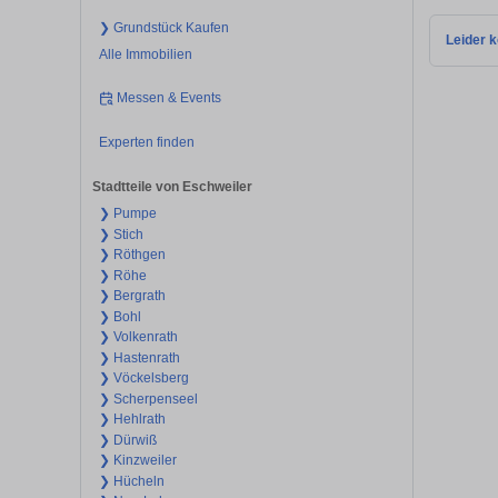
❯ Grundstück Kaufen
Leider k
Alle Immobilien
Messen & Events
Experten finden
Stadtteile von Eschweiler
❯ Pumpe
❯ Stich
❯ Röthgen
❯ Röhe
❯ Bergrath
❯ Bohl
❯ Volkenrath
❯ Hastenrath
❯ Vöckelsberg
❯ Scherpenseel
❯ Hehlrath
❯ Dürwiß
❯ Kinzweiler
❯ Hücheln