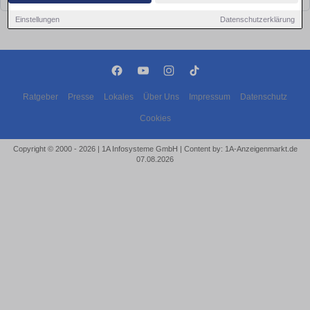
Einstellungen
Datenschutzerklärung
Ratgeber
Presse
Lokales
Über Uns
Impressum
Datenschutz
Cookies
Copyright © 2000 - 2026 | 1A Infosysteme GmbH | Content by: 1A-Anzeigenmarkt.de
07.08.2026