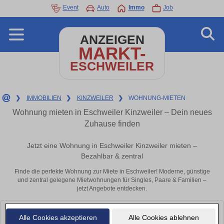
Event
Auto
Immo
Job
ANZEIGEN
MARKT-
ESCHWEILER
❯
IMMOBILIEN
❯
KINZWEILER
❯
WOHNUNG-MIETEN
Wohnung mieten in Eschweiler Kinzweiler – Dein neues
Zuhause finden
Jetzt eine Wohnung in Eschweiler Kinzweiler mieten –
Bezahlbar & zentral
Finde die perfekte Wohnung zur Miete in Eschweiler! Moderne, günstige
und zentral gelegene Mietwohnungen für Singles, Paare & Familien –
jetzt Angebote entdecken.
Leider konnten wir derzeit keine passenden Objekte finden. Schauen Sie
Alle Cookies akzeptieren
Alle Cookies ablehnen
bald wieder vorbei!