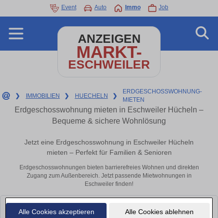
Event
Auto
Immo
Job
ANZEIGEN
MARKT-
ESCHWEILER
ERDGESCHOSSWOHNUNG-
❯
IMMOBILIEN
❯
HUECHELN
❯
MIETEN
Erdgeschosswohnung mieten in Eschweiler Hücheln –
Bequeme & sichere Wohnlösung
Jetzt eine Erdgeschosswohnung in Eschweiler Hücheln
mieten – Perfekt für Familien & Senioren
Erdgeschosswohnungen bieten barrierefreies Wohnen und direkten
Zugang zum Außenbereich. Jetzt passende Mietwohnungen in
Eschweiler finden!
Leider konnten wir derzeit keine passenden Objekte finden. Schauen Sie
Alle Cookies akzeptieren
Alle Cookies ablehnen
bald wieder vorbei!