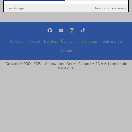
Einstellungen
Datenschutzerklärung
Ratgeber
Presse
Lokales
Über Uns
Impressum
Datenschutz
Cookies
Copyright © 2000 - 2026 | 1A Infosysteme GmbH | Content by: 1A-Anzeigenmarkt.de
08.08.2026