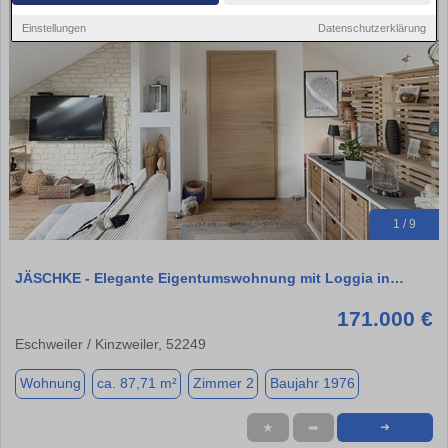
Einstellungen
Datenschutzerklärung
1 / 9
JÄSCHKE - Elegante Eigentumswohnung mit Loggia in…
171.000 €
Eschweiler / Kinzweiler, 52249
Wohnung
ca. 87,71 m²
Zimmer 2
Baujahr 1976
★
➦
➜