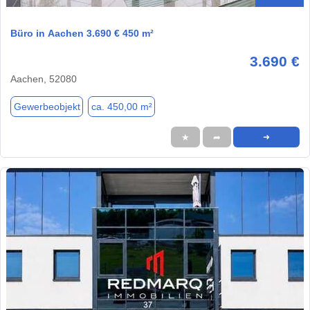
Büro in Aachen 3.690 € 450 m²
3.690 €
Aachen, 52080
Gewerbeobjekt
ca. 450,00 m²
★
➦
➜