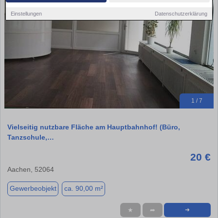
Einstellungen
Datenschutzerklärung
1 / 7
Vielseitig nutzbare Fläche am Hauptbahnhof! (Büro,
Tanzschule,…
20 €
Aachen, 52064
Gewerbeobjekt
ca. 90,00 m²
★
➦
➜