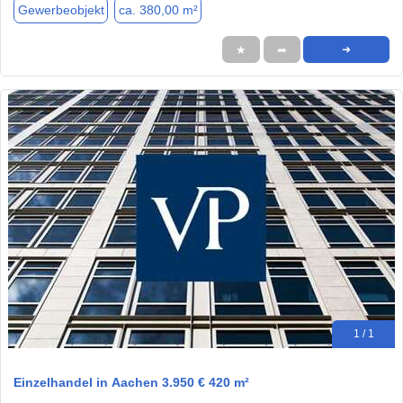
Gewerbeobjekt
ca. 380,00 m²
★
➦
➜
1 / 1
Einzelhandel in Aachen 3.950 € 420 m²