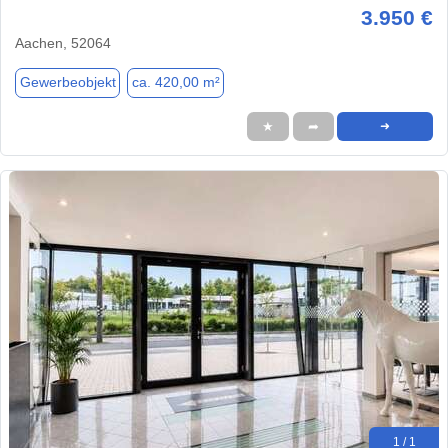
3.950 €
Aachen, 52064
Gewerbeobjekt
ca. 420,00 m²
★
➦
➜
1 / 1