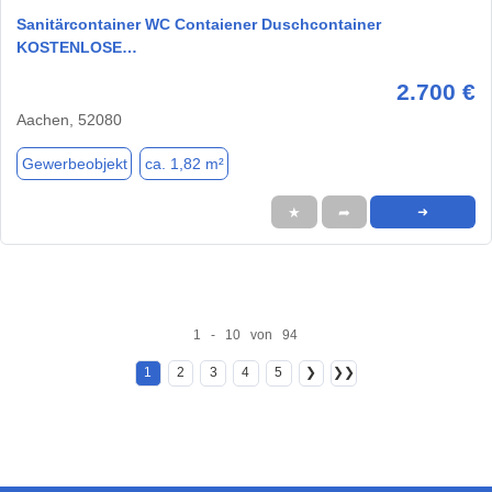
Sanitärcontainer WC Contaiener Duschcontainer
KOSTENLOSE…
2.700 €
Aachen, 52080
Gewerbeobjekt
ca. 1,82 m²
★
➦
➜
1 - 10 von 94
1
2
3
4
5
❯
❯❯