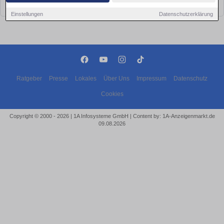
bald wieder vorbei!
Einstellungen
Datenschutzerklärung
Ratgeber
Presse
Lokales
Über Uns
Impressum
Datenschutz
Cookies
Copyright © 2000 - 2026 | 1A Infosysteme GmbH | Content by: 1A-Anzeigenmarkt.de
09.08.2026