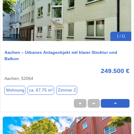
1 / 11
Aachen – Urbanes Anlageobjekt mit klarer Struktur und
Balkon
249.500 €
Aachen, 52064
Wohnung
ca. 67,75 m²
Zimmer 2
★
➦
➜