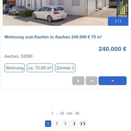
1 / 1
Wohnung zum Kaufen in Aachen 240.000 € 75 m²
240.000 €
Aachen, 52080
Wohnung
ca. 75,00 m²
Zimmer 2
★
➦
➜
1 - 10 von 30
1
2
3
❯
❯❯