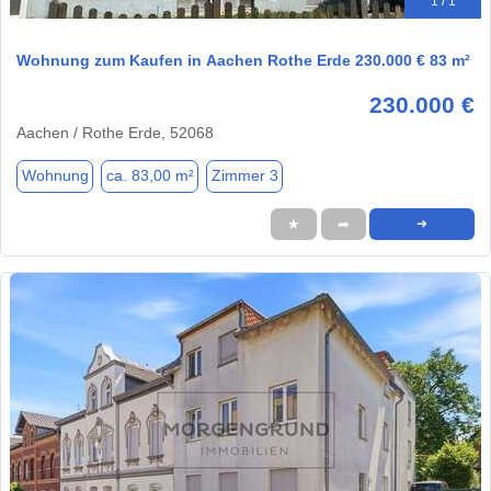
1 / 1
Wohnung zum Kaufen in Aachen Rothe Erde 230.000 € 83 m²
230.000 €
Aachen / Rothe Erde, 52068
Wohnung
ca. 83,00 m²
Zimmer 3
★
➦
➜