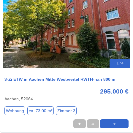
1 / 4
3-Zi ETW in Aachen Mitte Westviertel RWTH-nah 800 m
295.000 €
Aachen, 52064
Wohnung
ca. 73,00 m²
Zimmer 3
★
➦
➜