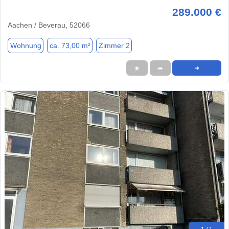
289.000 €
Aachen / Beverau, 52066
Wohnung
ca. 73,00 m²
Zimmer 2
★
➦
➜