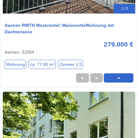
1 / 5
Aachen RWTH Westviertel: MaisonetteWohnung mit
Dachterrasse
279.000 €
Aachen, 52064
Wohnung
ca. 77,00 m²
Zimmer 1.5
★
➦
➜