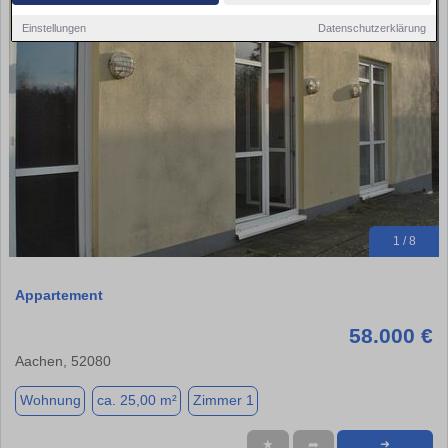
Einstellungen
Datenschutzerklärung
1 / 8
Appartement
58.000 €
Aachen, 52080
Wohnung
ca. 25,00 m²
Zimmer 1
★
➦
➜