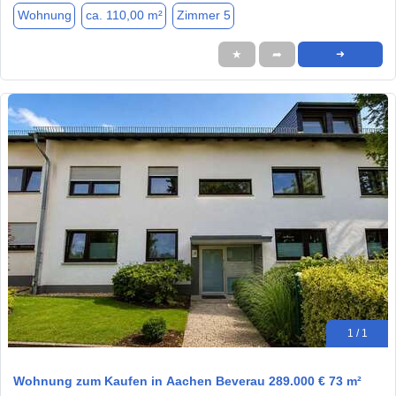
Wohnung
ca. 110,00 m²
Zimmer 5
★
➦
➜
1 / 1
Wohnung zum Kaufen in Aachen Beverau 289.000 € 73 m²