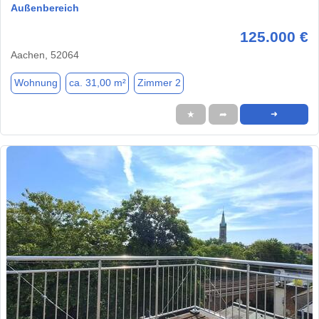
Außenbereich
125.000 €
Aachen, 52064
Wohnung
ca. 31,00 m²
Zimmer 2
★
➦
➜