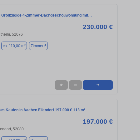
 Großzügige 4-Zimmer-Dachgeschoßwohnung mit…
230.000 €
ütheim, 52076
ca. 110,00 m²
Zimmer 5
★
➦
➜
m Kaufen in Aachen Eilendorf 197.000 € 113 m²
197.000 €
lendorf, 52080