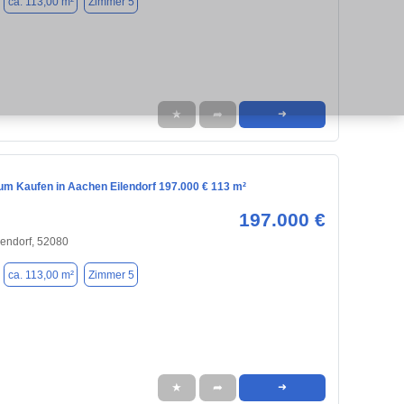
ca. 113,00 m²
Zimmer 5
★
➦
➜
m Kaufen in Aachen Eilendorf 197.000 € 113 m²
197.000 €
lendorf, 52080
ca. 113,00 m²
Zimmer 5
★
➦
➜