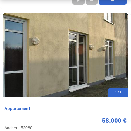
★
➦
➜
1 / 8
Appartement
58.000 €
Aachen, 52080