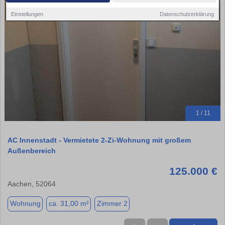
Einstellungen
Datenschutzerklärung
1 / 11
AC Innenstadt - Vermietete 2-Zi-Wohnung mit großem
Außenbereich
125.000 €
Aachen, 52064
Wohnung
ca. 31,00 m²
Zimmer 2