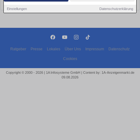
bald wieder vorbei!
Einstellungen
Datenschutzerklärung
Ratgeber
Presse
Lokales
Über Uns
Impressum
Datenschutz
Cookies
Copyright © 2000 - 2026 | 1A Infosysteme GmbH | Content by: 1A-Anzeigenmarkt.de
09.08.2026