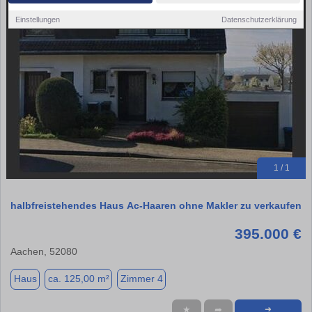
Einstellungen
Datenschutzerklärung
1 / 1
halbfreistehendes Haus Ac-Haaren ohne Makler zu verkaufen
395.000 €
Aachen, 52080
Haus
ca. 125,00 m²
Zimmer 4
★
➦
➜