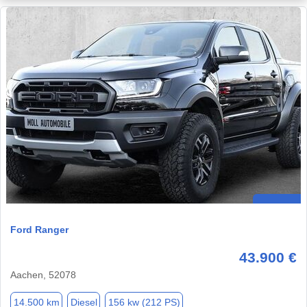
Ford Ranger
43.900 €
Aachen, 52078
14.500 km
Diesel
156 kw (212 PS)