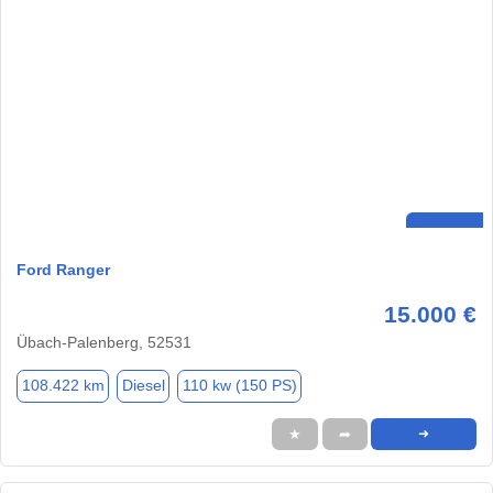
Ford Ranger
15.000 €
Übach-Palenberg, 52531
108.422 km
Diesel
110 kw (150 PS)
★
➦
➜