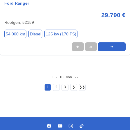
Ford Ranger
29.790 €
Roetgen, 52159
54.000 km
Diesel
125 kw (170 PS)
★
➦
➜
1 - 10 von 22
1
2
3
❯
❯❯