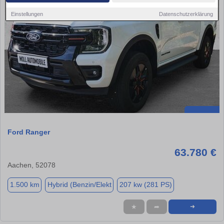
Einstellungen
Datenschutzerklärung
Ford Ranger
63.780 €
Aachen, 52078
1.500 km
Hybrid (Benzin/Elekt
207 kw (281 PS)
★
➦
➜