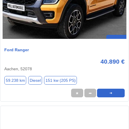
Ford Ranger
40.890 €
Aachen, 52078
59.238 km
Diesel
151 kw (205 PS)
★
➦
➜