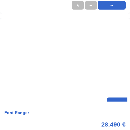
★
➦
➜
Ford Ranger
28.490 €