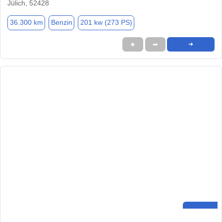
Jülich, 52428
36.300 km
Benzin
201 kw (273 PS)
★
➦
➜