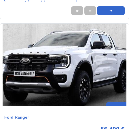
★
➦
➜
Ford Ranger
56.490 €