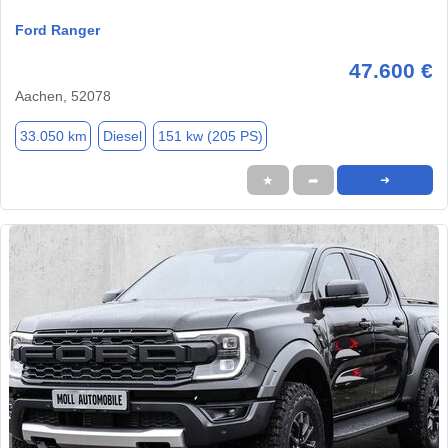
Ford Ranger
47.600 €
Aachen, 52078
33.050 km
Diesel
151 kw (205 PS)
★
➦
➜