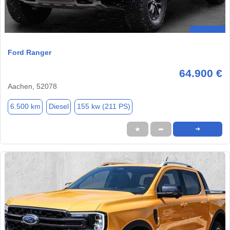
Ford Ranger
64.900 €
Aachen, 52078
6.500 km
Diesel
155 kw (211 PS)
★
➦
➜