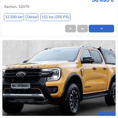
Aachen, 52078
12.500 km
Diesel
151 kw (205 PS)
★
➦
➜